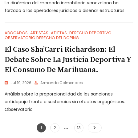
La dinámica del mercado inmobiliario venezolano ha
forzado a los operadores jurídicos a diseñar estructuras
ABOGADOS
ARTISTAS
ATLETAS
DERECHO DEPORTIVO
OBSERVATORIO DERECHO DEL DOPING
El Caso Sha’Carri Richardson: El
Debate Sobre La Justicia Deportiva Y
El Consumo De Marihuana.
Jul 19, 2026
Armando Colmenares
Análisis sobre la proporcionalidad de las sanciones
antidopaje frente a sustancias sin efectos ergogénicos.
Observatorio
…
Navegación
Page
Page
Page
1
2
13
de