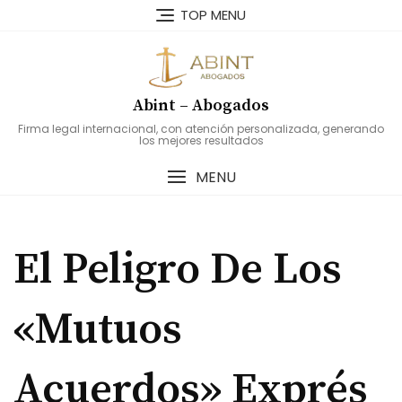
Skip
TOP MENU
to
content
Abint – Abogados
Firma legal internacional, con atención personalizada, generando
los mejores resultados
MENU
El Peligro De Los
«Mutuos
Acuerdos» Exprés