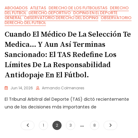
ABOGADOS
ATLETAS
DERECHO DE LOS FUTBOLISTAS
DERECHO
DEL FUTBOL
DERECHO DEPORTIVO
DOPING EN EL DEPORTE
GENERAL
OBSERVATORIO DERECHO DEL DOPING
OBSERVATORIO
DERECHO DEL FUTBOL
Cuando El Médico De La Selección Te
Medica… Y Aun Así Terminas
Sancionado: El TAS Redefine Los
Límites De La Responsabilidad
Antidopaje En El Fútbol.
Jun 14, 2026
Armando Colmenares
El Tribunal Arbitral del Deporte (TAS) dictó recientemente
una de las decisiones más importantes de
…
Navegación
Page
Page
Page
Page
1
2
3
8
de